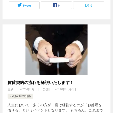
Tweet
0
0
賃貸契約の流れを解説いたします！
更新日：
2025年6月5日
公開日：
2016年10月6日
不動産屋の知識
人生において、多くの方が一度は経験するのが「お部屋を
借りる」というイベントとなります。 もちろん、これまで