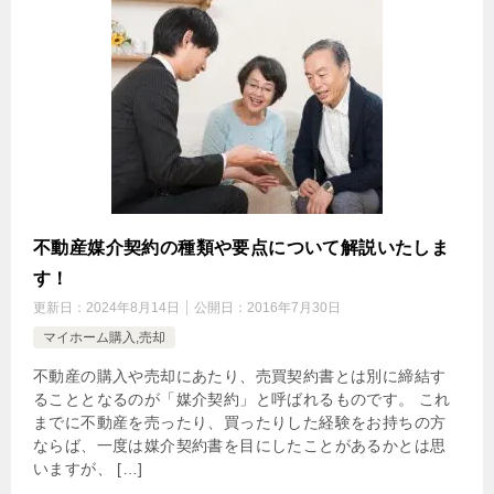
不動産媒介契約の種類や要点について解説いたしま
す！
更新日：
2024年8月14日
公開日：
2016年7月30日
マイホーム購入,売却
不動産の購入や売却にあたり、売買契約書とは別に締結す
ることとなるのが「媒介契約」と呼ばれるものです。 これ
までに不動産を売ったり、買ったりした経験をお持ちの方
ならば、一度は媒介契約書を目にしたことがあるかとは思
いますが、 […]