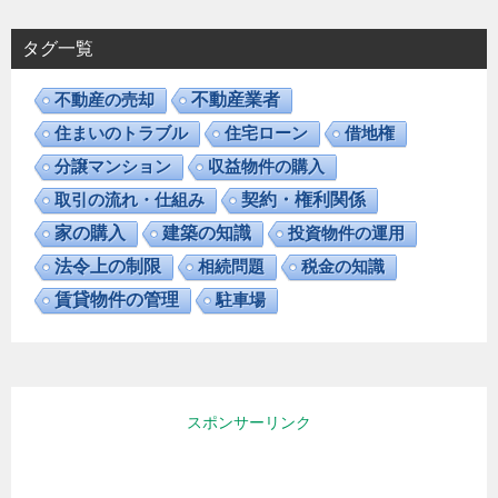
タグ一覧
不動産の売却
不動産業者
住まいのトラブル
住宅ローン
借地権
分譲マンション
収益物件の購入
取引の流れ・仕組み
契約・権利関係
家の購入
建築の知識
投資物件の運用
法令上の制限
相続問題
税金の知識
賃貸物件の管理
駐車場
スポンサーリンク