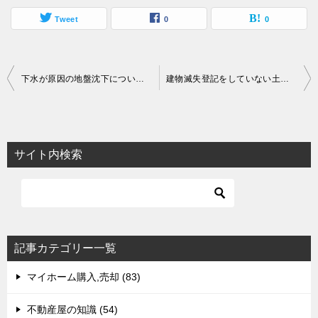
Tweet
0
0
投
下水が原因の地盤沈下について解説いたします！
建物滅失登記をしていない土地取引について解説いたします！
稿
ナ
ビ
サイト内検索
ゲ
ー
シ
ョ
記事カテゴリー一覧
ン
マイホーム購入,売却 (83)
不動産屋の知識 (54)