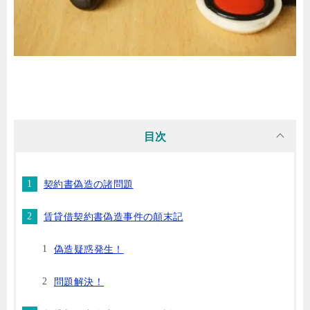
目次
契約書偽造の諸問題
賃貸借契約書偽造事件の顛末記
偽造疑惑発生！
問題解決！